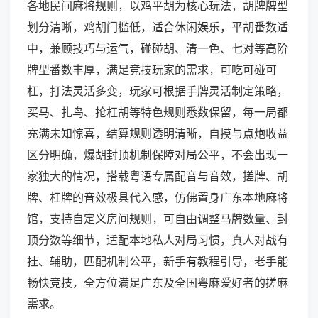
各地民间麻将规则，以鸡平胡为核心玩法，胡牌牌型
划分清晰，鸡胡门槛低，适合休闲娱乐，平胡番数适
中，兼顾技巧与运气，碰碰胡、清一色、七对等高阶
牌型番数丰厚，满足竞技玩家的需求，可吃可碰可
杠，打法灵活多变，玩家可根据手牌灵活制定策略，
买马、扎鸟、抢杠胡等特色规则悉数保留，每一局都
充满未知惊喜，结算规则透明清晰，自摸与点炮收益
区分明确，爆胡封顶机制保障对局公平，不会出现一
家独大的情况，搭载粤语专属配音与音效，搓牌、胡
牌、杠牌的音效极具代入感，仿佛置身广东本地麻将
馆，支持自定义房间规则，可自由调整马牌数量、封
顶分数等细节，适配本地私人对局习惯，真人对战有
挂、辅助，匹配机制公平，新手有教程引导，老手能
畅快竞技，全方位满足广东及全国粤麻爱好者的搓麻
需求。