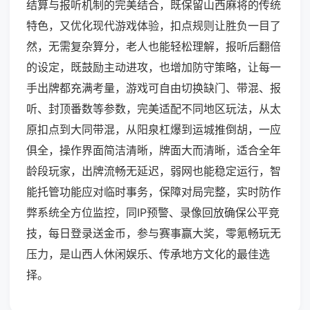
结算与报听机制的完美结合，既保留山西麻将的传统
特色，又优化现代游戏体验，扣点规则让胜负一目了
然，无需复杂算分，老人也能轻松理解，报听后翻倍
的设定，既鼓励主动进攻，也增加防守策略，让每一
手出牌都充满考量，游戏可自由切换缺门、带混、报
听、封顶番数等参数，完美适配不同地区玩法，从太
原扣点到大同带混，从阳泉杠爆到运城推倒胡，一应
俱全，操作界面简洁清晰，牌面大而清晰，适合全年
龄段玩家，出牌流畅无延迟，弱网也能稳定运行，智
能托管功能应对临时事务，保障对局完整，实时防作
弊系统全方位监控，同IP预警、录像回放确保公平竞
技，每日登录送金币，参与赛事赢大奖，零氪畅玩无
压力，是山西人休闲娱乐、传承地方文化的最佳选
择。