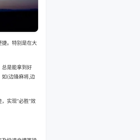
便捷。特别是在大
，总是能拿到好
如(边锋麻将,边
，实现“必胜”效
。