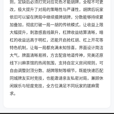
则，定缺后必须打完对应花色才能胡牌，全程不可更
改，极大提升了对局的策略性与严谨性，胡牌后玩家
依旧可以留在牌局中继续摸牌胡牌，分数能够持续累
加叠加，彻底打破一局一胡的传统模式，让收益上限
大幅提升，刺激感直线飙升，杠牌收益结算清晰，暗
杠的收益远高于明杠，还能开启抢杠胡、杠上开花等
特色机制，让每一局都充满未知惊喜，界面设计简洁
大气，牌面清晰易辨，方言配音地道传神，完美还原
线下川麻茶馆的热闹氛围，支持自定义房间规则，可
自由调整封顶分数、胡牌限制等细节，既能快速匹配
同城牌友实时竞技，也能邀请亲友私密对局，兼顾休
闲娱乐与轻度竞技，全方位满足不同玩家的搓麻需
求。