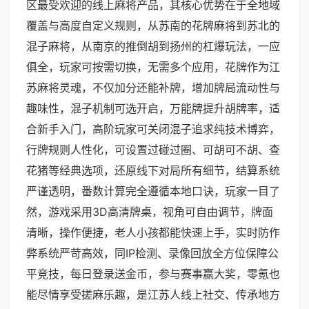
区最受欢迎的线上麻将产品，其核心优势在于全地域
覆盖与高度自定义规则，从苏南的花牌麻将到苏北的
混子麻将，从南京的推倒胡到扬州的杠爆玩法，一应
俱全，玩家可按需切换，无需多个应用，花牌作为江
苏麻将灵魂，不仅加分还能补牌，增加牌局流动性与
趣味性，混子机制可选开启，万能牌提升胡牌率，适
合新手入门，高阶玩家可关闭混子追求纯技术博弈，
行牌规则人性化，可设置过碰过圈、可胡可不胡、查
花猪等经典选项，还原线下对局所有细节，结算系统
严谨透明，番数计算完全遵循本地口诀，玩家一目了
然，游戏采用3D高清牌桌，视角可自由调节，牌面
清晰，操作便捷，老人小孩都能快速上手，实时防作
弊系统严苛高效，同IP检测、录像回放全方位保障公
平竞技，每日登录送金币，参与赛事赢大奖，零氪也
能尽情享受搓麻乐趣，是江苏人线上社交、传承地方