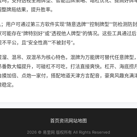
挂吗；支持透视全局牌型、智能出牌策略、暗杠优化、提高好牌
调整牌局结果，提升胜率。
具；用户可通过第三方软件实现“随意选牌”“控制牌型”“防检测防
可能存在“牌特别好”或“透视他人牌型”的情况。这些工具通过
不平公，且“安全性高”“不被封号”。
提溜、混吊、双混吊为核心特色，混牌为万能牌可替代任意牌型
吊番数大幅提升，可碰杠不可吃，打法直接爽快。杠开、海底捞
自摸加倍、点炮一家付，搭配地道天津方言配音，豪爽风趣充满
速稳定。
首页
资讯
网站地图
2026 © 易里网 版权所有 All Rights Reserved