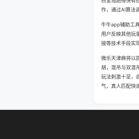
白金岛跑得快有
作，通过AI算法
牛牛app辅助工
用户反映其他玩家
接等技术手段实现
微乐天津麻将以
胡，混吊与双混
玩法刺激十足，
气，真人匹配快