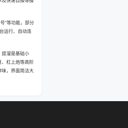
率及快速自摸等操
封号”等功能，部分
后台运行、自动连
，提溜是基础小
月、杠上炮等高阶
津味，界面简洁大