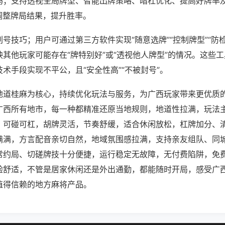
吗；支持透视全局牌型、智能出牌策略、暗杠优化、提高好牌率
调整牌局结果，提升胜率。
号技巧；用户可通过第三方软件实现“随意选牌”“控制牌型”“防
其他玩家可能存在“牌特别好”或“透视他人牌型”的情况。这些
术手段实现不平公，且“安全性高”“不被封号”。
地道桂麻为核心，持续优化玩法与服务，为广西玩家带来更优质
广西所有地市，每一种都精准还原当地规则，地道性拉满，玩法
，可碰可杠，胡牌灵活，节奏舒缓，适合休闲放松，杠牌加分、
满满，方言配音亲切自然，地域氛围感拉满，支持亲友组队、同
常约局、切磋牌技十分便捷，运行稳定无故障，无付费陷阱，免
验舒适，不管是居家休闲还是外出通勤，都能随时开局，感受广
值得信赖的地方麻将产品。