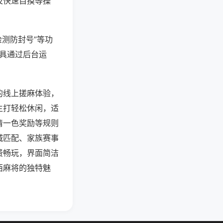
及快速自摸等操
检测防封号”等功
工具通过后台运
的线上搓麻体验，
主打轻松休闲，适
清一色奖励等规则
城匹配、家族赛事
费畅玩，界面简洁
西麻将的独特魅