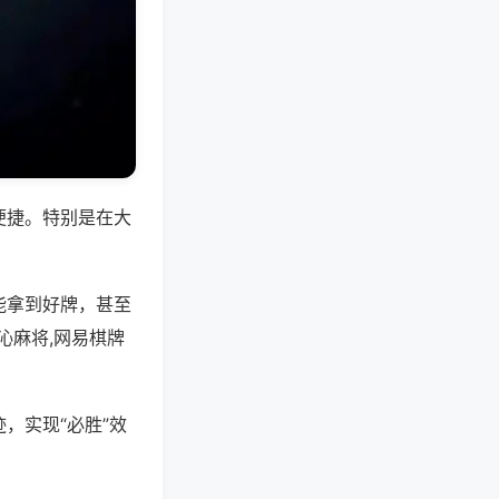
便捷。特别是在大
能拿到好牌，甚至
沁麻将,网易棋牌
，实现“必胜”效
。