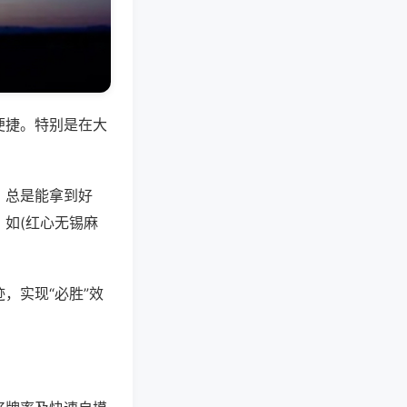
便捷。特别是在大
，总是能拿到好
如(红心无锡麻
，实现“必胜”效
。