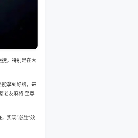
便捷。特别是在大
是能拿到好牌，甚
蒙老友麻将,至尊
，实现“必胜”效
。