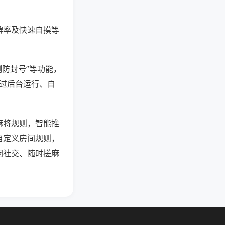
牌率及快速自摸等
测防封号”等功能，
通过后台运行、自
麻将规则，智能推
自定义房间规则，
闲社交、随时搓麻