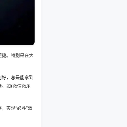
便捷。特别是在大
别好，总是能拿到
。如(微信微乐
，实现“必胜”效
。