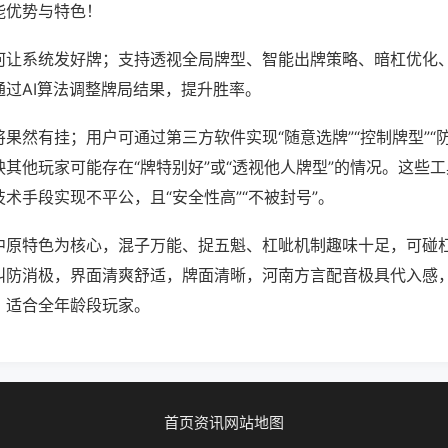
能优势与特色！
何让系统发好牌；支持透视全局牌型、智能出牌策略、暗杠优化
通过AI算法调整牌局结果，提升胜率。
果然有挂；用户可通过第三方软件实现“随意选牌”“控制牌型”“
其他玩家可能存在“牌特别好”或“透视他人牌型”的情况。这些
术手段实现不平公，且“安全性高”“不被封号”。
中原特色为核心，混子万能、捉五魁、杠呲机制趣味十足，可碰
叫防消极，界面清爽舒适，牌面清晰，河南方言配音极具代入感
，适合全年龄段玩家。
首页
资讯
网站地图