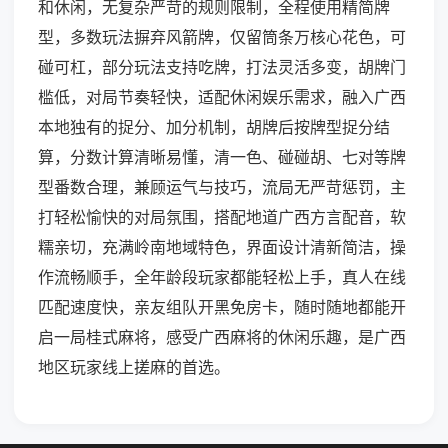
和休闲，无复杂严苛的规则限制，全程使用精简牌
型，多数玩法摒弃风箭牌，仅留筒条万核心花色，可
碰可杠，部分玩法支持吃牌，打法灵活多变，胡牌门
槛低，对局节奏轻快，适配休闲娱乐需求，融入广西
本地独有的捉分、加分机制，胡牌后按牌型捉分结
算，分数计算清晰易懂，清一色、碰碰胡、七对等牌
型番数合理，兼顾运气与技巧，流局无严苛惩罚，主
打轻松愉快的对局氛围，搭配地道广西方言配音，软
糯亲切，充满岭南地域特色，界面设计清新简洁，操
作流畅顺手，全年龄段玩家都能轻松上手，真人在线
匹配速度快，亲友组队开黑免房卡，随时随地都能开
启一局桂式麻将，感受广西麻将的休闲乐趣，是广西
地区玩家线上搓麻的首选。