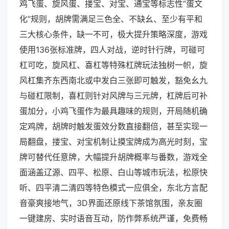
鸡飞蛋、旋风蛋、搂宝、对宝、通宝等标志性“蛋文
化”规则，胡牌需满足三色全、不缺幺、至少有平和
三大核心条件，缺一不可，极大提升策略深度，游戏
使用136张标准牌，四人对战，逆时针行牌，可碰可
杠可吃，旋风杠、喜杠等特殊杠牌玩法独树一帜，旋
风杠集齐东西南北或中发白三张即可触发，豁免幺九
与碰杠限制，喜杠则针对风牌与三元牌，杠牌后可补
蛋加分，小鸡飞蛋作为最具趣味的规则，开局随机确
定鸡牌，胡牌时触发蛋效分数直接翻倍，甚至实现一
局翻盘，搂宝、对宝机制让摸宝牌成为高光时刻，宝
牌可替代任意牌，大幅提升胡牌概率与番数，游戏全
面涵盖辽源、四平、松原、白山等城市玩法，松原快
听、四平清二清四等特色模式一应俱全，东北方言配
音豪爽接地气，3D界面还原线下茶馆氛围，亲友圈
一键建房、实时语音互动，防作弊系统严谨，免费畅