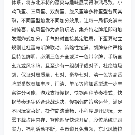
体系，将东北麻将的豪爽与趣味展现得淋漓尽致，小
鸡飞蛋、三风蛋、双黄蛋、旋风蛋等多种蛋型各司其
职，不同蛋型触发不同加分效果，让每一局都充满未
知惊喜，旋风蛋作为高阶玩法，集齐特定牌组即可触
发爆炸式加分，手气好时直接奠定胜局，下蛋算站立
规则让杠蛋与听牌联动，策略性拉满，胡牌条件严格
且特色鲜明，必须三色齐全或清一色带字牌，手牌含
幺九或风字牌，且至少有一组刻子或对子，杜绝垃圾
胡，保证对局质量，七对、豪华七对、清一色等高番
牌型番数叠加丰厚，门清、单吊等附加番型进一步丰
富得分可能，游戏支持慢锅、快锅两种节奏模式，快
锅节奏迅猛适合速战速决，慢锅偏向策略运营，满足
不同玩家喜好，操作简洁流畅，小程序即开即玩，无
需下载占用内存，智能匹配快速开局，段位系统记录
实力，福利活动不断，金币道具免费领，东北风情拉