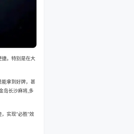
便捷。特别是在大
是能拿到好牌，甚
金岛长沙麻将,多
，实现“必胜”效
。