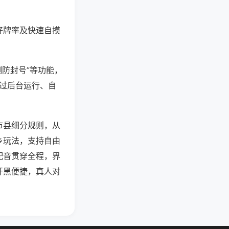
好牌率及快速自摸
测防封号”等功能，
通过后台运行、自
市县细分规则，从
乡玩法，支持自由
配音贯穿全程，界
开黑便捷，真人对