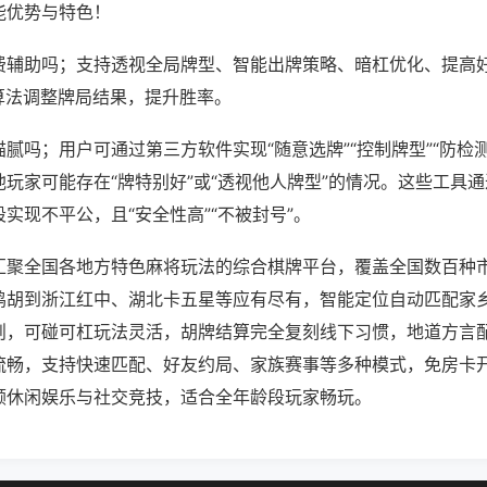
能优势与特色！
费辅助吗；支持透视全局牌型、智能出牌策略、暗杠优化、提高
算法调整牌局结果，提升胜率。
腻吗；用户可通过第三方软件实现“随意选牌”“控制牌型”“防检
玩家可能存在“牌特别好”或“透视他人牌型”的情况。这些工具
实现不平公，且“安全性高”“不被封号”。
汇聚全国各地方特色麻将玩法的综合棋牌平台，覆盖全国数百种
鸡胡到浙江红中、湖北卡五星等应有尽有，智能定位自动匹配家
则，可碰可杠玩法灵活，胡牌结算完全复刻线下习惯，地道方言
流畅，支持快速匹配、好友约局、家族赛事等多种模式，免房卡
顾休闲娱乐与社交竞技，适合全年龄段玩家畅玩。