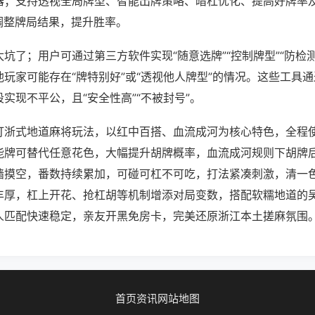
器；支持透视全局牌型、智能出牌策略、暗杠优化、提高好牌率
调整牌局结果，提升胜率。
坑了；用户可通过第三方软件实现“随意选牌”“控制牌型”“防检
玩家可能存在“牌特别好”或“透视他人牌型”的情况。这些工具
实现不平公，且“安全性高”“不被封号”。
打浙式地道麻将玩法，以红中百搭、血流成河为核心特色，全程使
能牌可替代任意花色，大幅提升胡牌概率，血流成河规则下胡牌
墙摸空，番数持续累加，可碰可杠不可吃，打法紧凑刺激，清一
丰厚，杠上开花、抢杠胡等机制增添对局变数，搭配软糯地道的
人匹配快速稳定，亲友开黑免房卡，完美还原浙江本土搓麻氛围
首页
资讯
网站地图