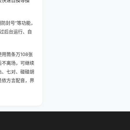
及快速自摸等操
测防封号”等功能，
通过后台运行、自
用筒条万108张
后不离场，可继续
色、七对、碰碰胡
吴侬方言配音，界
。