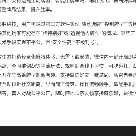
挂吗；支持透视全局牌型、智能出牌策略、暗杠优化、提高好牌
调整牌局结果，提升胜率。
胜绝技；用户可通过第三方软件实现“随意选牌”“控制牌型”“防
其他玩家可能存在“牌特别好”或“透视他人牌型”的情况。这些
术手段实现不平公，且“安全性高”“不被封号”。
信生态打造轻量化麻将体验，无需下载安装，微信内一键开局即
鸡胡、全国推倒胡等主流玩法，规则贴合线下习惯，可吃碰杠、
上开花等高番牌型刺激有趣。支持微信好友一键邀局、私密自建
音互动拉近社交距离，界面简洁清爽、操作流畅顺手，适配手机
完善，真人对战公平公正，随时随地与亲友畅享搓麻乐趣，是微