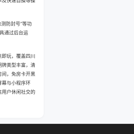
率及快速自摸等操
检测防封号”等功
工具通过后台运
点即玩，覆盖四川
胡牌类型丰富，清
房间，免房卡开黑
屏幕与小程序环
信用户休闲社交的