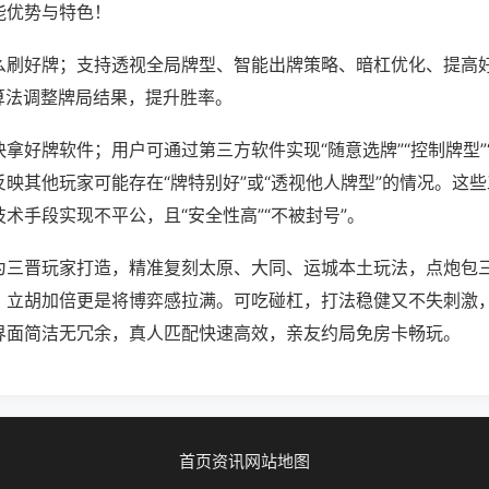
能优势与特色！
么刷好牌；支持透视全局牌型、智能出牌策略、暗杠优化、提高
算法调整牌局结果，提升胜率。
拿好牌软件；用户可通过第三方软件实现“随意选牌”“控制牌型”
映其他玩家可能存在“牌特别好”或“透视他人牌型”的情况。这
术手段实现不平公，且“安全性高”“不被封号”。
为三晋玩家打造，精准复刻太原、大同、运城本土玩法，点炮包
，立胡加倍更是将博弈感拉满。可吃碰杠，打法稳健又不失刺激
界面简洁无冗余，真人匹配快速高效，亲友约局免房卡畅玩。
首页
资讯
网站地图