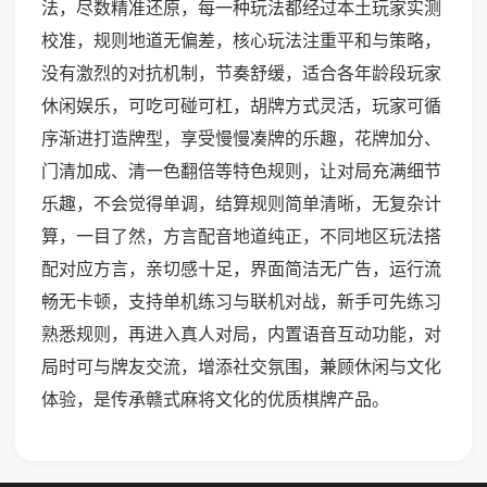
法，尽数精准还原，每一种玩法都经过本土玩家实测
校准，规则地道无偏差，核心玩法注重平和与策略，
没有激烈的对抗机制，节奏舒缓，适合各年龄段玩家
休闲娱乐，可吃可碰可杠，胡牌方式灵活，玩家可循
序渐进打造牌型，享受慢慢凑牌的乐趣，花牌加分、
门清加成、清一色翻倍等特色规则，让对局充满细节
乐趣，不会觉得单调，结算规则简单清晰，无复杂计
算，一目了然，方言配音地道纯正，不同地区玩法搭
配对应方言，亲切感十足，界面简洁无广告，运行流
畅无卡顿，支持单机练习与联机对战，新手可先练习
熟悉规则，再进入真人对局，内置语音互动功能，对
局时可与牌友交流，增添社交氛围，兼顾休闲与文化
体验，是传承赣式麻将文化的优质棋牌产品。