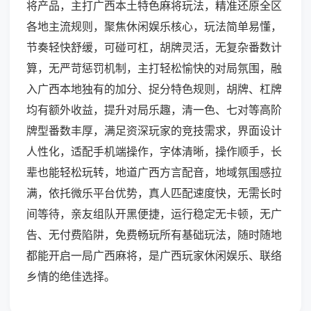
将产品，主打广西本土特色麻将玩法，精准还原全区
各地主流规则，聚焦休闲娱乐核心，玩法简单易懂，
节奏轻快舒缓，可碰可杠，胡牌灵活，无复杂番数计
算，无严苛惩罚机制，主打轻松愉快的对局氛围，融
入广西本地独有的加分、捉分特色规则，胡牌、杠牌
均有额外收益，提升对局乐趣，清一色、七对等高阶
牌型番数丰厚，满足资深玩家的竞技需求，界面设计
人性化，适配手机端操作，字体清晰，操作顺手，长
辈也能轻松玩转，地道广西方言配音，地域氛围感拉
满，依托微乐平台优势，真人匹配速度快，无需长时
间等待，亲友组队开黑便捷，运行稳定无卡顿，无广
告、无付费陷阱，免费畅玩所有基础玩法，随时随地
都能开启一局广西麻将，是广西玩家休闲娱乐、联络
乡情的绝佳选择。