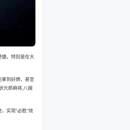
便捷。特别是在大
能拿到好牌，甚至
状元郎麻将,八闽
，实现“必胜”效
。