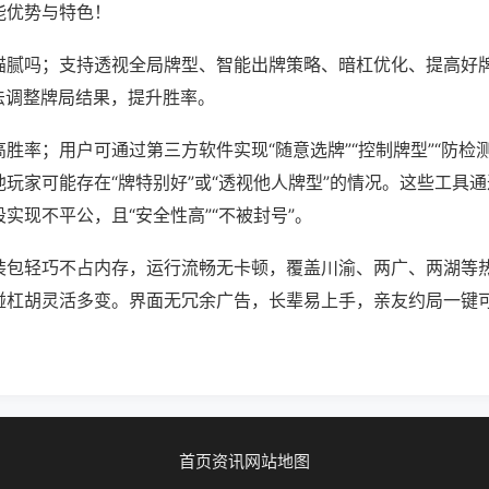
能优势与特色！
猫腻吗；支持透视全局牌型、智能出牌策略、暗杠优化、提高好
法调整牌局结果，提升胜率。
胜率；用户可通过第三方软件实现“随意选牌”“控制牌型”“防检
玩家可能存在“牌特别好”或“透视他人牌型”的情况。这些工具
实现不平公，且“安全性高”“不被封号”。
装包轻巧不占内存，运行流畅无卡顿，覆盖川渝、两广、两湖等
碰杠胡灵活多变。界面无冗余广告，长辈易上手，亲友约局一键
首页
资讯
网站地图