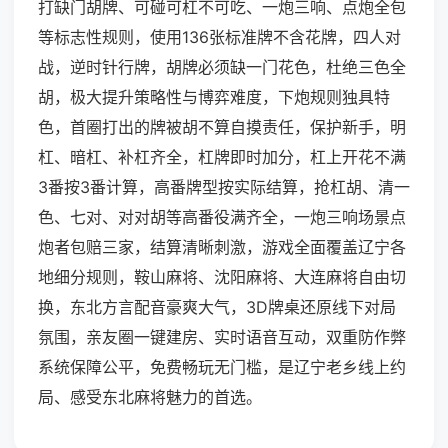
打缺门胡牌、可碰可杠不可吃、一炮三响、点炮全包
等标志性规则，使用136张标准牌不含花牌，四人对
战，逆时针行牌，胡牌必须缺一门花色，杜绝三色全
胡，极大提升策略性与博弈难度，下炮规则独具特
色，首圈打出的牌被胡不算自摸责任，保护新手，明
杠、暗杠、补杠齐全，杠牌即时加分，杠上开花不满
3番按3番计算，高番牌型按实际结算，抢杠胡、清一
色、七对、对对胡等高番役满齐全，一炮三响场景点
炮者包赔三家，结算清晰刺激，游戏全面覆盖辽宁各
地细分规则，鞍山麻将、沈阳麻将、大连麻将自由切
换，东北方言配音豪爽大气，3D牌桌还原线下对局
氛围，亲友圈一键建房、实时语音互动，双重防作弊
系统保障公平，免费畅玩无门槛，是辽宁老乡线上约
局、感受东北麻将魅力的首选。