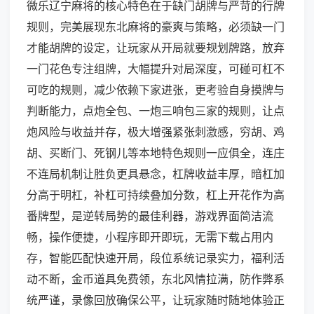
微乐辽宁麻将的核心特色在于缺门胡牌与严苛的行牌
规则，完美展现东北麻将的豪爽与策略，必须缺一门
才能胡牌的设定，让玩家从开局就要规划牌路，放弃
一门花色专注组牌，大幅提升对局深度，可碰可杠不
可吃的规则，减少依赖下家进张，更考验自身摸牌与
判断能力，点炮全包、一炮三响包三家的规则，让点
炮风险与收益并存，极大增强紧张刺激感，穷胡、鸡
胡、买断门、死钢儿等本地特色规则一应俱全，连庄
不连局机制让胜负更具悬念，杠牌收益丰厚，暗杠加
分高于明杠，补杠可持续叠加分数，杠上开花作为高
番牌型，是逆转局势的最佳利器，游戏界面简洁流
畅，操作便捷，小程序即开即玩，无需下载占用内
存，智能匹配快速开局，段位系统记录实力，福利活
动不断，金币道具免费领，东北风情拉满，防作弊系
统严谨，录像回放确保公平，让玩家随时随地体验正