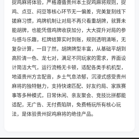
捉鸡麻将体验，严格遵循贵州本土捉鸡麻将规则，捉
鸡、点豆、闷豆等核心环节无一偏差，完美复刻线下
搓麻习惯，鸡牌机制让对局不再只看重胡牌，就算未
能胡牌，也能凭借鸡牌收获加分，大大提升对局的参
与感与乐趣，杠牌结算实时到账，规则透明清晰，无
复杂计算，一目了然，胡牌牌型丰富，从基础平胡到
高阶清一色、龙七对，满足不同玩家的需求，界面设
计简洁大气，运行流畅无卡顿，适配各类手机机型，
地道贵州方言配音，乡土气息浓郁，沉浸式感受贵州
麻将的独特魅力，支持快速匹配、好友约局、家族赛
事等多种模式，日常休闲、亲友聚会、竞技比拼都能
适配，无广告、无付费陷阱，免费畅玩所有核心玩
法，是体验贵州捉鸡麻将的绝佳产品。