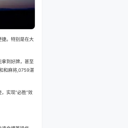
便捷。特别是在大
能拿到好牌，甚至
麻将,0759湛
，实现“必胜”效
。