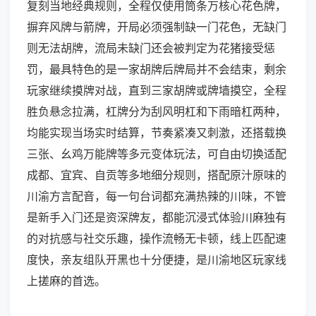
复刻当地经典规则，全程仅使用筒条万核心花色牌，
摒弃风牌与箭牌，开局必须强制缺一门花色，无缺门
则无法胡牌，流局未缺门还会被判定为花猪接受惩
罚，最具特色的是一家胡牌后牌局并不会结束，剩余
玩家继续摸牌对战，直到三家胡牌或牌墙摸空，全程
胜负悬念拉满，杠牌分为刮风明杠和下雨暗杠两种，
均能实现当场实时结算，节奏紧凑又刺激，还搭载换
三张、幺鸡万能牌等多元变体玩法，可自由切换适配
成都、宜宾、自贡等多地细分规则，搭配原汁原味的
川渝方言配音，每一句台词都充满热辣的川味，不管
是新手入门还是资深牌友，都能沉浸式体验川麻独有
的对抗感与社交乐趣，操作流畅无卡顿，线上匹配速
度快，亲友组队开黑也十分便捷，是川渝地区玩家线
上搓麻的首选。