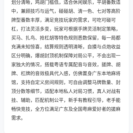
划分清晰，鸡胡门槛低，适合休闲娱乐，平胡番数适
中，兼顾技巧与运气，碰碰胡、清一色、七对等高阶
牌型番数丰厚，满足竞技玩家的需求，可吃可碰可
杠，打法灵活多变，玩家可根据手牌灵活制定策略，
买马、扎鸟、抢杠胡等特色规则悉数保留，每一局都
充满未知惊喜，结算规则透明清晰，自摸与点炮收益
区分明确，爆胡封顶机制保障对局公平，不会出现一
家独大的情况，搭载粤语专属配音与音效，搓牌、胡
牌、杠牌的音效极具代入感，仿佛置身广东本地麻将
馆，支持自定义房间规则，可自由调整马牌数量、封
顶分数等细节，适配本地私人对局习惯，真人对战有
挂、辅助，匹配机制公平，新手有教程引导，老手能
畅快竞技，全方位满足广东及全国粤麻爱好者的搓麻
需求。