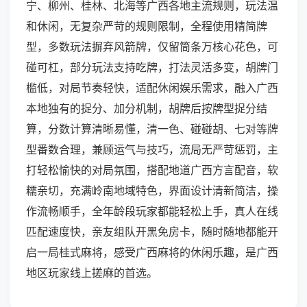
宁、柳州、桂林、北海等广西各地主流规则，玩法温
和休闲，无复杂严苛的规则限制，全程使用精简牌
型，多数玩法摒弃风箭牌，仅留筒条万核心花色，可
碰可杠，部分玩法支持吃牌，打法灵活多变，胡牌门
槛低，对局节奏轻快，适配休闲娱乐需求，融入广西
本地独有的捉分、加分机制，胡牌后按牌型捉分结
算，分数计算清晰易懂，清一色、碰碰胡、七对等牌
型番数合理，兼顾运气与技巧，流局无严苛惩罚，主
打轻松愉快的对局氛围，搭配地道广西方言配音，软
糯亲切，充满岭南地域特色，界面设计清新简洁，操
作流畅顺手，全年龄段玩家都能轻松上手，真人在线
匹配速度快，亲友组队开黑免房卡，随时随地都能开
启一局桂式麻将，感受广西麻将的休闲乐趣，是广西
地区玩家线上搓麻的首选。