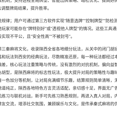
赢机制；支持透视全局牌型、智能出牌策略、暗杠优化、提高好
法调整牌局结果，提升胜率。
规律；用户可通过第三方软件实现“随意选牌”“控制牌型”“防检
玩家可能存在“牌特别好”或“透视他人牌型”的情况。这些工具
实现不平公，且“安全性高”“不被封号”。
耕三秦麻将文化，收录陕西全省各地细分玩法，从关中的闭门胡
温和玩法到西安的经典玩法，尽数精准还原，每一种玩法都经过
偏差，核心玩法注重策略与传统，没有激烈的对抗机制，偏向益
色胡型，是陕西麻将的标志性玩法，极大提升对局的策略性与趣
清一色加分等机制，让对局充满细节乐趣，结算规则简单清晰，
地道纯正，陕西各地特色方言灵活适配，亲切感十足，界面无广
机练习与联机对战，新手可先练习熟悉规则，再进入真人对局，
牌友交流，增添社交氛围，兼顾娱乐与文化，是传承秦式麻将的