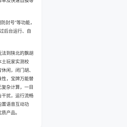
牌率及快速自摸等
测防封号”等功能，
通过后台运行、自
玩法到陕北的飘胡
本土玩家实测校
智休闲，闭门胡、
味性，宝牌万能替
无复杂计算，一目
告干扰，运行流畅
内置语音互动功
优质产品。