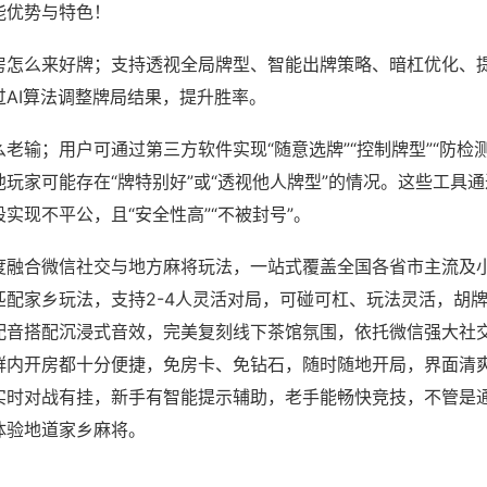
能优势与特色！
房怎么来好牌；支持透视全局牌型、智能出牌策略、暗杠优化、
过AI算法调整牌局结果，提升胜率。
老输；用户可通过第三方软件实现“随意选牌”“控制牌型”“防检
玩家可能存在“牌特别好”或“透视他人牌型”的情况。这些工具
实现不平公，且“安全性高”“不被封号”。
度融合微信社交与地方麻将玩法，一站式覆盖全国各省市主流及
匹配家乡玩法，支持2-4人灵活对局，可碰可杠、玩法灵活，胡
配音搭配沉浸式音效，完美复刻线下茶馆氛围，依托微信强大社
群内开房都十分便捷，免房卡、免钻石，随时随地开局，界面清
实时对战有挂，新手有智能提示辅助，老手能畅快竞技，不管是
体验地道家乡麻将。