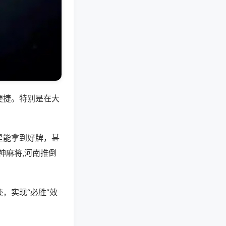
便捷。特别是在大
是能拿到好牌，甚
神麻将,河南推倒
，实现“必胜”效
。