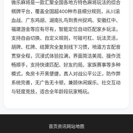
微乐麻将是一款汇聚全国各地方特色麻将玩法的综合
棋牌平台，覆盖全国超400种市县细分规则，从川渝
血战、广东鸡胡、湖南扎鸟到贵州捉鸡、安徽红中、
福建游金等应有尽有，智能定位自动匹配家乡玩法，
支持自由切换、自定义规则，可碰可杠、玩法灵活，
胡牌、杠牌、结算完全复刻线下习惯，地道方言配音
贯穿全程，沉浸式体验拉满，界面简洁美观、操作流
畅顺手，支持快速匹配、好友约局、家族赛事等多种
模式，免房卡开黑便捷，真人对战公平公正，防作弊
系统完善，无广告无卡顿，兼顾休闲娱乐、社交互动
与轻度竞技，适合全年龄段玩家畅玩。
首页
资讯
网站地图