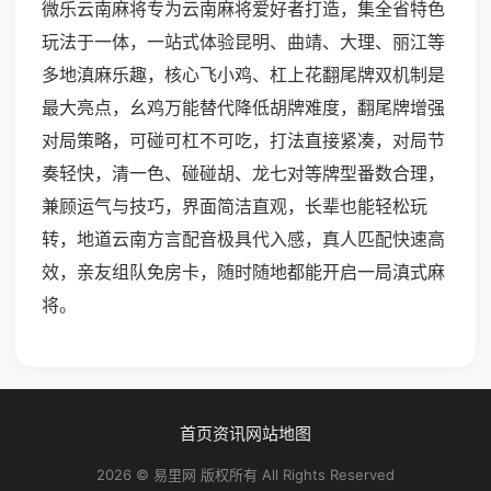
微乐云南麻将专为云南麻将爱好者打造，集全省特色
玩法于一体，一站式体验昆明、曲靖、大理、丽江等
多地滇麻乐趣，核心飞小鸡、杠上花翻尾牌双机制是
最大亮点，幺鸡万能替代降低胡牌难度，翻尾牌增强
对局策略，可碰可杠不可吃，打法直接紧凑，对局节
奏轻快，清一色、碰碰胡、龙七对等牌型番数合理，
兼顾运气与技巧，界面简洁直观，长辈也能轻松玩
转，地道云南方言配音极具代入感，真人匹配快速高
效，亲友组队免房卡，随时随地都能开启一局滇式麻
将。
首页
资讯
网站地图
2026 © 易里网 版权所有 All Rights Reserved