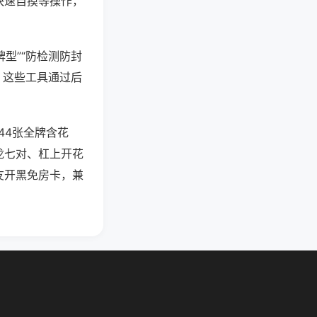
快速自摸等操作，
型”“防检测防封
。这些工具通过后
44张全牌含花
龙七对、杠上开花
友开黑免房卡，兼