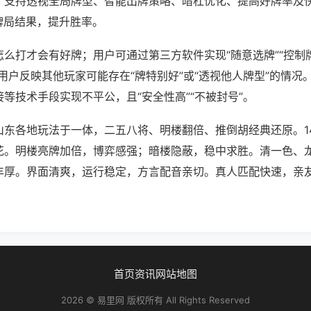
；支持透视全局牌型、智能出牌策略、暗杠优化、提高好牌率及
牌局结果，提升胜率。
么打才会有好牌；用户可通过第三方软件实现“随意选牌”“控制牌
用户反映其他玩家可能存在“牌特别好”或“透视他人牌型”的情况
等技术手段实现不平公，且“安全性高”“不被封号”。
山东各地玩法于一体，二五八将、明楼翻倍、推倒胡经典还原。1
花。明楼亮牌加倍，博弈感强；暗楼隐蔽，稳中求胜。清一色、
丰厚。界面清爽，运行稳定，方言配音亲切。真人匹配快速，亲
首页
资讯
网站地图
2026 © 易里网 版权所有 All Rights Reserved