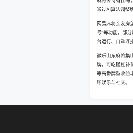
麻将传奇有挂吗
通过AI算法调整
网易麻将亲友房怎
号”等功能，部分
台运行、自动连接
微乐山东麻将集
牌，可吃碰杠补
等高番牌型收益
顾娱乐与社交。