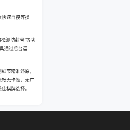
及快速自摸等操
防检测防封号”等功
工具通过后台运
则细节精准还原，
流畅无卡顿，无广
最佳棋牌选择。