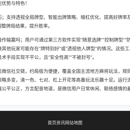
能优势与特色！
巧；支持透视全局牌型、智能出牌策略、暗杠优化、提高好牌率
调整牌局结果，提升胜率。
作输赢吗；用户可通过第三方软件实现“随意选牌”“控制牌型”“
其他玩家可能存在“牌特别好”或“透视他人牌型”的情况。这些
术手段实现不平公，且“安全性高”“不被封号”。
托微信社交链，约局极为便捷，覆盖全国主流地方麻将玩法，规
策略多变，清一色、七对、杠上开花等高番玩法乐趣十足。运行
战公平公正，方言配音地道，是微信用户日常休闲、联络感情的
首页
资讯
网站地图