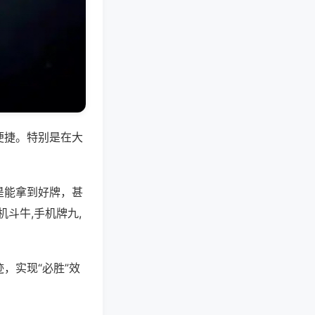
便捷。特别是在大
是能拿到好牌，甚
斗牛,手机牌九,
，实现“必胜”效
。